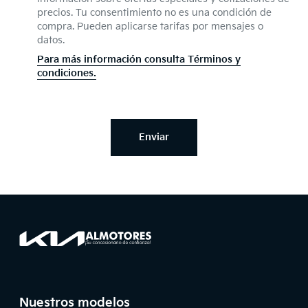
precios. Tu consentimiento no es una condición de
compra. Pueden aplicarse tarifas por mensajes o
datos.
Para más información consulta Términos y
condiciones.
Enviar
Footer
Página principal de Almotores
Página principal de Almotores
Pie de página
Nuestros modelos