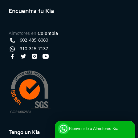
Encuentra tu Kia
Teléfonos y redes sociales
Almotores en
Colombia
602-485-8080
Línea
310-315-7137
Whatsapp
Facebook
Twitter
Instagram
Youtube
Bienvenido a Almotores Kia
Tengo un Kia