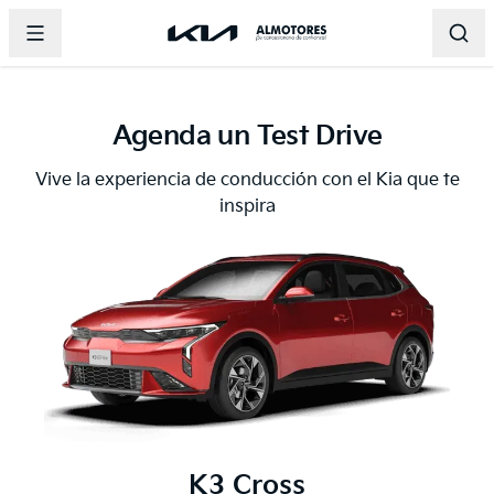
Abrir menu principal
Página principal de Almotores
Página principal de Almotor
Abri
Agenda un Test Drive
Vive la experiencia de conducción con el Kia que te
inspira
K3 Cross